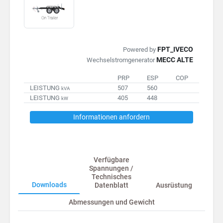
FPT_IVECO
Powered by
MECC ALTE
Wechselstromgenerator
PRP
ESP
COP
LEISTUNG
507
560
kVA
LEISTUNG
405
448
kW
Informationen anfordern
Verfügbare
Spannungen /
Technisches
Downloads
Datenblatt
Ausrüstung
Abmessungen und Gewicht