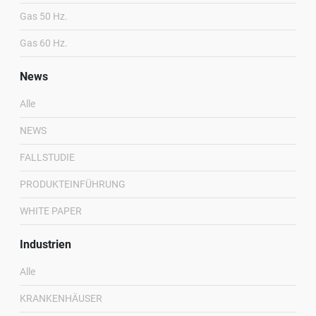
Gas 50 Hz.
Gas 60 Hz.
News
Alle
NEWS
FALLSTUDIE
PRODUKTEINFÜHRUNG
WHITE PAPER
Industrien
Alle
KRANKENHÄUSER