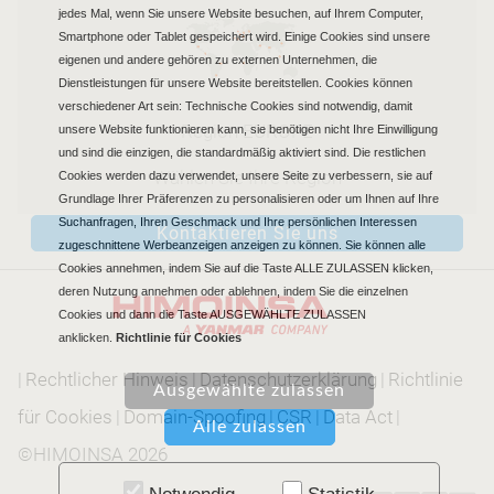
jedes Mal, wenn Sie unsere Website besuchen, auf Ihrem Computer,
Smartphone oder Tablet gespeichert wird. Einige Cookies sind unsere
eigenen und andere gehören zu externen Unternehmen, die
Dienstleistungen für unsere Website bereitstellen. Cookies können
verschiedener Art sein: Technische Cookies sind notwendig, damit
Region EUROPE
unsere Website funktionieren kann, sie benötigen nicht Ihre Einwilligung
und sind die einzigen, die standardmäßig aktiviert sind. Die restlichen
Wählen Sie Ihre Region
Cookies werden dazu verwendet, unsere Seite zu verbessern, sie auf
Grundlage Ihrer Präferenzen zu personalisieren oder um Ihnen auf Ihre
Suchanfragen, Ihren Geschmack und Ihre persönlichen Interessen
Kontaktieren Sie uns
zugeschnittene Werbeanzeigen anzeigen zu können. Sie können alle
Cookies annehmen, indem Sie auf die Taste ALLE ZULASSEN klicken,
deren Nutzung annehmen oder ablehnen, indem Sie die einzelnen
Cookies und dann die Taste AUSGEWÄHLTE ZULASSEN
anklicken.
Richtlinie für Cookies
|
Rechtlicher Hinweis
|
Datenschutzerklärung
|
Richtlinie
für Cookies
|
Domain-Spoofing
|
CSR
|
Data Act
|
©HIMOINSA 2026