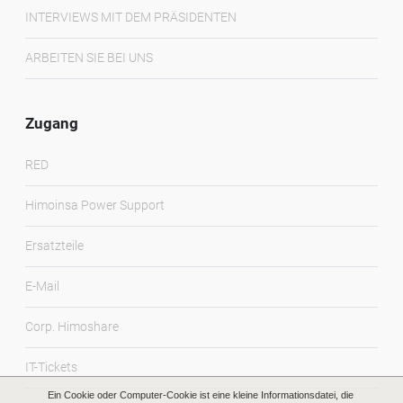
INTERVIEWS MIT DEM PRÄSIDENTEN
ARBEITEN SIE BEI UNS
Zugang
RED
Himoinsa Power Support
Ersatzteile
E-Mail
Corp. Himoshare
IT-Tickets
Ein Cookie oder Computer-Cookie ist eine kleine Informationsdatei, die