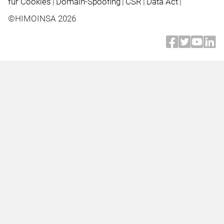
für Cookies
|
Domain-Spoofing
|
CSR
|
Data Act
|
©HIMOINSA 2026