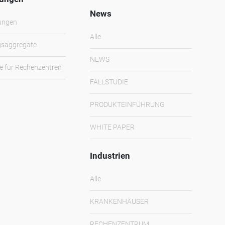
News
ungen
Alle
gsaggregate
NEWS
 für Rechenzentren
FALLSTUDIE
PRODUKTEINFÜHRUNG
WHITE PAPER
Industrien
Alle
KRANKENHÄUSER
RECHENZENTRUM