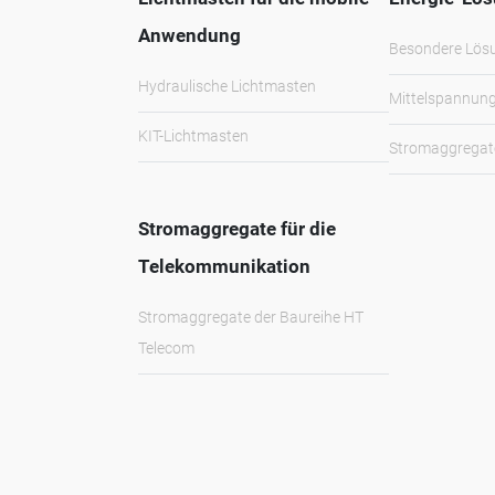
Anwendung
Besondere Lös
Hydraulische Lichtmasten
Mittelspannun
KIT-Lichtmasten
Stromaggregate
Stromaggregate für die
Telekommunikation
Stromaggregate der Baureihe HT
Telecom