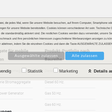
atei, die jedes Mal, wenn Sie unsere Website besuchen, auf Ihrem Computer, Smartphone ode
ngen für unsere Website bereitstellen. Cookies können verschiedener Art sein: Technische 
gen, die standardmäßig aktiviert sind. Die restlichen Cookies werden dazu verwendet, unsere 
Geschmack und Ihre persönlichen Interessen zugeschnittene Werbeanzeigen anzeigen zu kön
 ablehnen, indem Sie die einzelnen Cookies und dann die Taste AUSGEWÄHLTE ZULASSEN
ate für mobile
Produkt-Portfolio nach
en
Baureihe
eihe Stromaggregate
Diesel 50 Hz.
endig
Statistik
Marketing
Details 
rie Stromaggregate
Diesel 60 Hz.
Power Generator
Gas 50 Hz.
Gas 60 Hz.
sungen