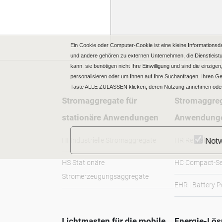
Ein Cookie oder Computer-Cookie ist eine kleine Informationsd
und andere gehören zu externen Unternehmen, die Dienstleistu
kann, sie benötigen nicht Ihre Einwilligung und sind die einzi
personalisieren oder um Ihnen auf Ihre Suchanfragen, Ihren 
Taste ALLE ZULASSEN klicken, deren Nutzung annehmen oder
Stromaggregate für
Stromaggreg
stationäre Anwendungen
Anwendung
HI Industrielle Stromaggregate
HR Rental Baur
Notw
HS Stationäre
HC Compact-Se
Stromerzeugungsaggregate
EHR | Battery 
Lichtmasten für die mobile
Energie-Lö