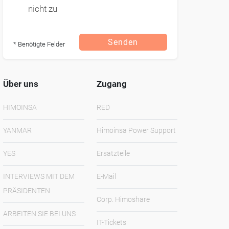
nicht zu
Senden
* Benötigte Felder
Über uns
Zugang
HIMOINSA
RED
YANMAR
Himoinsa Power Support
YES
Ersatzteile
INTERVIEWS MIT DEM
E-Mail
PRÄSIDENTEN
Corp. Himoshare
ARBEITEN SIE BEI UNS
IT-Tickets