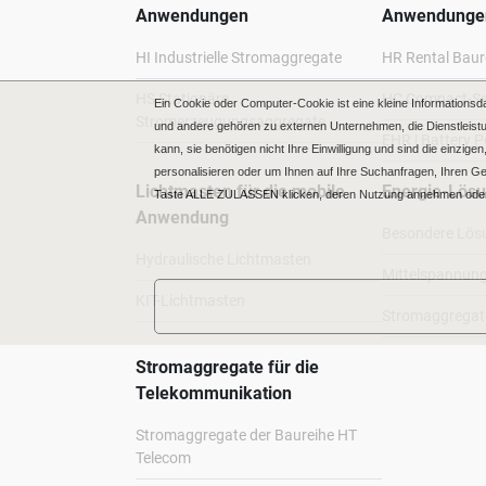
Anwendungen
Anwendunge
HI Industrielle Stromaggregate
HR Rental Baur
HS Stationäre
HC Compact-Se
Ein Cookie oder Computer-Cookie ist eine kleine Informationsd
Stromerzeugungsaggregate
und andere gehören zu externen Unternehmen, die Dienstleistu
EHR | Battery 
kann, sie benötigen nicht Ihre Einwilligung und sind die einzi
personalisieren oder um Ihnen auf Ihre Suchanfragen, Ihren 
Lichtmasten für die mobile
Energie-Lös
Taste ALLE ZULASSEN klicken, deren Nutzung annehmen oder
Anwendung
Besondere Lös
Hydraulische Lichtmasten
Mittelspannun
KIT-Lichtmasten
Stromaggregate
Stromaggregate für die
Telekommunikation
Stromaggregate der Baureihe HT
Telecom