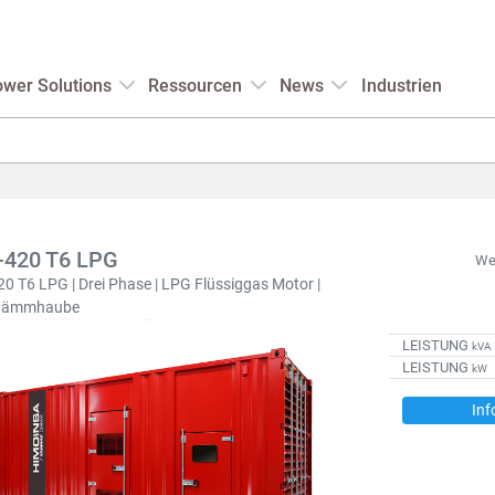
wer Solutions
Ressourcen
News
Industrien
420 T6 LPG
We
0 T6 LPG | Drei Phase | LPG Flüssiggas Motor |
ldämmhaube
LEISTUNG
kVA
LEISTUNG
kW
Inf