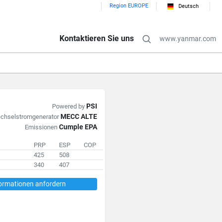
Region EUROPE
Deutsch
Kontaktieren Sie uns
www.yanmar.com
PSI
Powered by
MECC ALTE
chselstromgenerator
Cumple EPA
Emissionen
PRP
ESP
COP
425
508
340
407
ormationen anfordern