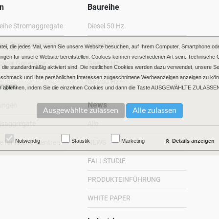
n
Baureihe
eihe Stromaggregate
Diesel 50 Hz.
rie Stromaggregate
Diesel 60 Hz.
atei, die jedes Mal, wenn Sie unsere Website besuchen, auf Ihrem Computer, Smartphone ode
ngen für unsere Website bereitstellen. Cookies können verschiedener Art sein: Technische 
Power Generator
Gas 50 Hz.
gen, die standardmäßig aktiviert sind. Die restlichen Cookies werden dazu verwendet, unsere 
Geschmack und Ihre persönlichen Interessen zugeschnittene Werbeanzeigen anzeigen zu kön
Gas 60 Hz.
ungen
 ablehnen, indem Sie die einzelnen Cookies und dann die Taste AUSGEWÄHLTE ZULASSEN
News
ungen
gsaggregate
Alle
Notwendig
Statistik
Marketing
Details anzeigen
 für Rechenzentren
NEWS
FALLSTUDIE
PRODUKTEINFÜHRUNG
WHITE PAPER