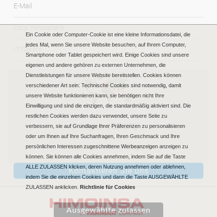
E-Mail
Corp. Himoshare
Ein Cookie oder Computer-Cookie ist eine kleine Informationsdatei, die
jedes Mal, wenn Sie unsere Website besuchen, auf Ihrem Computer,
IT-Tickets
Smartphone oder Tablet gespeichert wird. Einige Cookies sind unsere
eigenen und andere gehören zu externen Unternehmen, die
Dienstleistungen für unsere Website bereitstellen. Cookies können
verschiedener Art sein: Technische Cookies sind notwendig, damit
unsere Website funktionieren kann, sie benötigen nicht Ihre
Einwilligung und sind die einzigen, die standardmäßig aktiviert sind. Die
restlichen Cookies werden dazu verwendet, unsere Seite zu
Region EUROPE
verbessern, sie auf Grundlage Ihrer Präferenzen zu personalisieren
oder um Ihnen auf Ihre Suchanfragen, Ihren Geschmack und Ihre
Wählen Sie Ihre Region
persönlichen Interessen zugeschnittene Werbeanzeigen anzeigen zu
können. Sie können alle Cookies annehmen, indem Sie auf die Taste
ALLE ZULASSEN klicken, deren Nutzung annehmen oder ablehnen,
Kontaktieren Sie uns
indem Sie die einzelnen Cookies und dann die Taste AUSGEWÄHLTE
ZULASSEN anklicken.
Richtlinie für Cookies