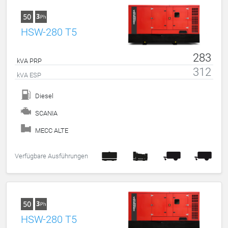
HSW-280 T5
283
kVA PRP
312
kVA ESP
Diesel
SCANIA
MECC ALTE
Verfügbare Ausführungen
HSW-280 T5