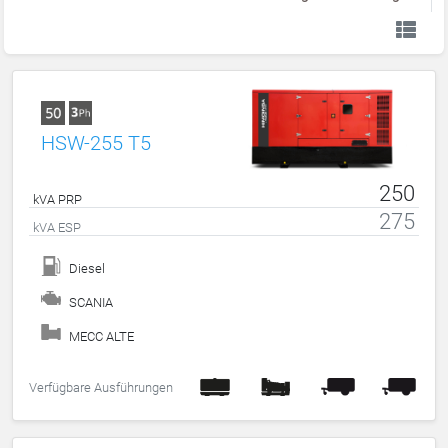
HSW-255 T5
250
kVA PRP
275
kVA ESP
Diesel
SCANIA
MECC ALTE
Verfügbare Ausführungen