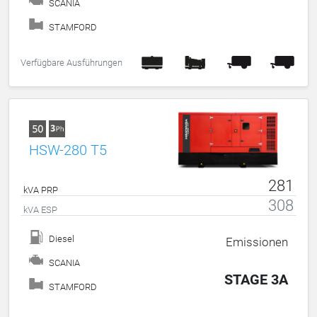
SCANIA
STAMFORD
Verfügbare Ausführungen
HSW-280 T5
281
kVA PRP
308
kVA ESP
Diesel
Emissionen
SCANIA
STAGE 3A
STAMFORD