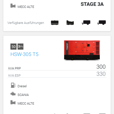
STAGE 3A
MECC ALTE
Verfügbare Ausführungen
HSW-305 T5
300
kVA PRP
330
kVA ESP
Diesel
SCANIA
MECC ALTE