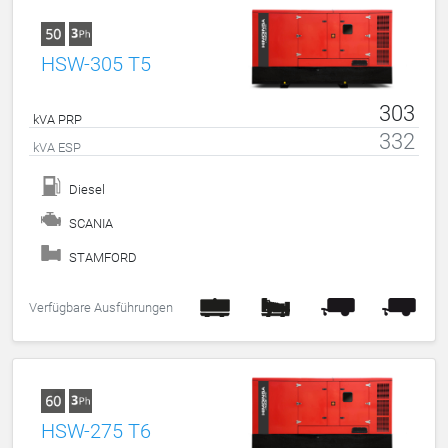
HSW-305 T5
303
kVA PRP
332
kVA ESP
Diesel
SCANIA
STAMFORD
Verfügbare Ausführungen
HSW-275 T6