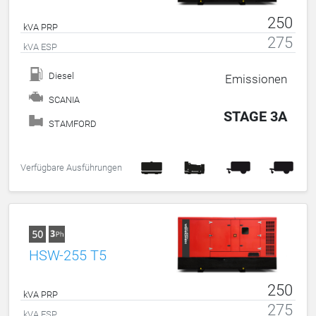
250
kVA PRP
275
kVA ESP
Diesel
Emissionen
SCANIA
STAGE 3A
STAMFORD
Verfügbare Ausführungen
HSW-255 T5
250
kVA PRP
275
kVA ESP