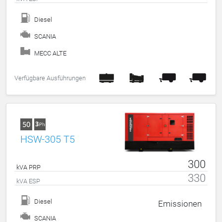
Diesel
SCANIA
MECC ALTE
Verfügbare Ausführungen
HSW-305 T5
300
kVA PRP
330
kVA ESP
Diesel
Emissionen
SCANIA