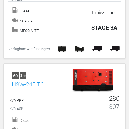
Diesel
Emissionen
SCANIA
STAGE 3A
MECC ALTE
Verfügbare Ausführungen
HSW-245 T6
280
kVA PRP
307
kVA ESP
Diesel