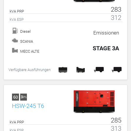
283
kVA PRP
312
kVA ESP
Diesel
Emissionen
SCANIA
STAGE 3A
MECC ALTE
Verfügbare Ausführungen
HSW-245 T6
285
kVA PRP
313
kVA ESP