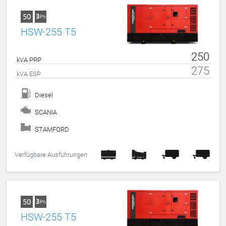
HSW-255 T5
250
kVA PRP
275
kVA ESP
Diesel
SCANIA
STAMFORD
Verfügbare Ausführungen
HSW-255 T5