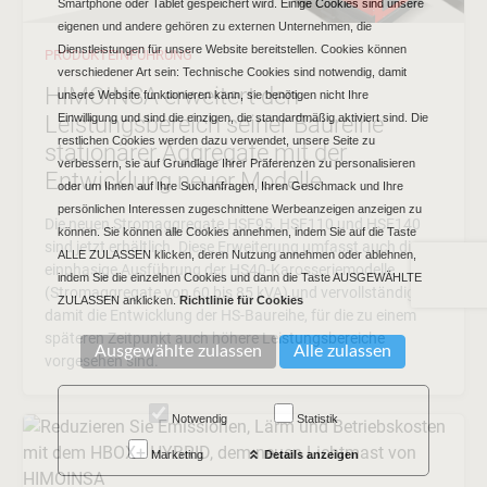
Smartphone oder Tablet gespeichert wird. Einige Cookies sind unsere
eigenen und andere gehören zu externen Unternehmen, die
Dienstleistungen für unsere Website bereitstellen. Cookies können
PRODUKTEINFÜHRUNG
verschiedener Art sein: Technische Cookies sind notwendig, damit
HIMOINSA erweitert den
unsere Website funktionieren kann, sie benötigen nicht Ihre
Leistungsbereich seiner Baureihe
Einwilligung und sind die einzigen, die standardmäßig aktiviert sind. Die
restlichen Cookies werden dazu verwendet, unsere Seite zu
stationärer Aggregate mit der
verbessern, sie auf Grundlage Ihrer Präferenzen zu personalisieren
Entwicklung neuer Modelle
oder um Ihnen auf Ihre Suchanfragen, Ihren Geschmack und Ihre
persönlichen Interessen zugeschnittene Werbeanzeigen anzeigen zu
Die neuen Stromaggregate HSF95, HSF110 und HSF140
können. Sie können alle Cookies annehmen, indem Sie auf die Taste
sind jetzt erhältlich. Diese Erweiterung umfasst auch die
ALLE ZULASSEN klicken, deren Nutzung annehmen oder ablehnen,
einphasige Ausführung der HS40-Karosseriemodelle
indem Sie die einzelnen Cookies und dann die Taste AUSGEWÄHLTE
(Stromaggregate von 60 bis 85 kVA) und vervollständigt
ZULASSEN anklicken.
Richtlinie für Cookies
damit die Entwicklung der HS-Baureihe, für die zu einem
späteren Zeitpunkt auch höhere Leistungsbereiche
vorgesehen sind.
Notwendig
Statistik
Marketing
Details anzeigen