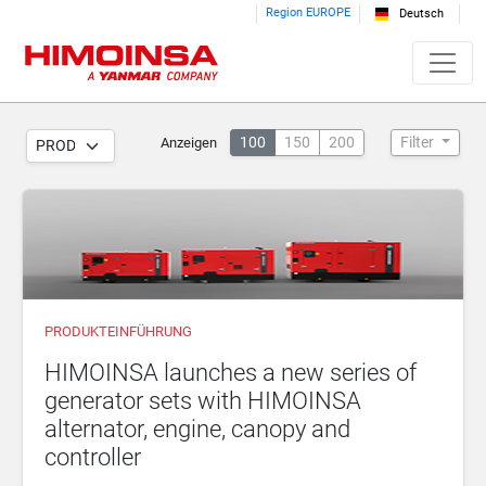
Region EUROPE
Deutsch
100
150
200
Filter
Anzeigen
PRODUKTEINFÜHRUNG
HIMOINSA launches a new series of
generator sets with HIMOINSA
alternator, engine, canopy and
controller