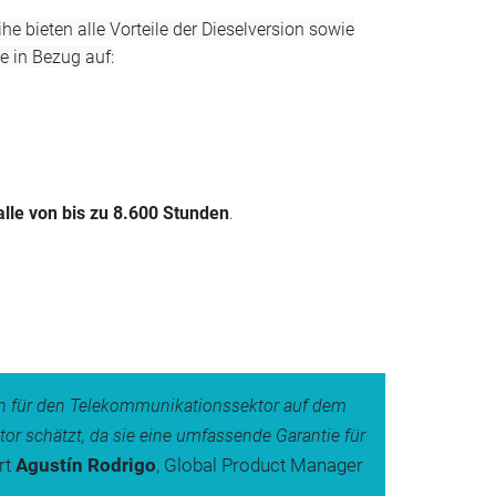
e bieten alle Vorteile der Dieselversion sowie
e in Bezug auf:
lle von bis zu 8.600 Stunden
.
en für den Telekommunikationssektor auf dem
or schätzt, da sie eine umfassende Garantie für
rt
Agustín Rodrigo
, Global Product Manager