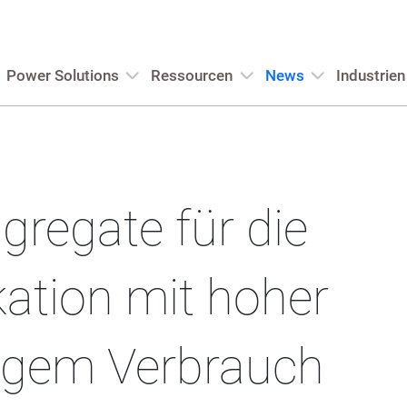
Power Solutions
Ressourcen
News
Industrien
regate für die
ation mit hoher
rigem Verbrauch