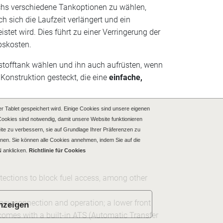
sechs verschiedene Tankoptionen zu wählen,
sich die Laufzeit verlängert und ein
tet wird. Dies führt zu einer Verringerung der
ebskosten.
stofftank wählen und ihn auch aufrüsten, wenn
 Konstruktion gesteckt, die eine
einfache,
r Tablet gespeichert wird. Einige Cookies sind unsere eigenen
Cookies sind notwendig, damit unsere Website funktionieren
Seite zu verbessern, sie auf Grundlage Ihrer Präferenzen zu
nen. Sie können alle Cookies annehmen, indem Sie auf die
 anklicken.
Richtlinie für Cookies
tections to block fuel access, among other
easy connection and operation; a lower front
anzeigen
n comes with a built-in ATS (Automatic Transfer