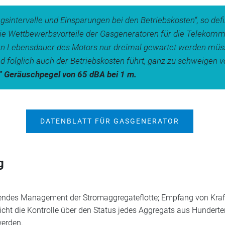
gsintervalle und Einsparungen bei den Betriebskosten“, so defi
die Wettbewerbsvorteile der Gasgeneratoren für die Telekommu
ten Lebensdauer des Motors nur dreimal gewartet werden müss
nd folglich auch der Betriebskosten führt, ganz zu schweigen v
n“ Geräuschpegel von 65 dBA bei 1 m.
DATENBLATT FÜR GASGENERATOR
g
endes Management der Stromaggregateflotte; Empfang von Kraf
cht die Kontrolle über den Status jedes Aggregats aus Hundert
werden.