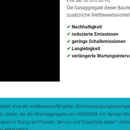
kVA bei 50 und 60 Hz.
Die Gasaggregate dieser Baureih
zusätzliche Wettbewerbsvorteil
✔
Nachhaltigkeit
✔
reduzierte Emissionen
✔
geringe Schallemissionen
✔
Langlebigkeit
✔
verlängerte Wartungsinterva
rbeitet, eine der wettbewerbsfähigsten Stromversorgungslösung
ein Sektor, der die Stromaggregate von HIMOINSA mit Yanmar-Mot
erklä
igkeit in Bezug auf Produkt, Service und Ersatzteile bieten“,
bei HIMOINSA.