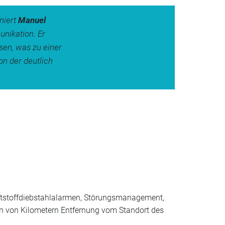
niert
Manuel
nikation. Er
en, was zu einer
on der deutlich
tstoffdiebstahlalarmen, Störungsmanagement,
en von Kilometern Entfernung vom Standort des