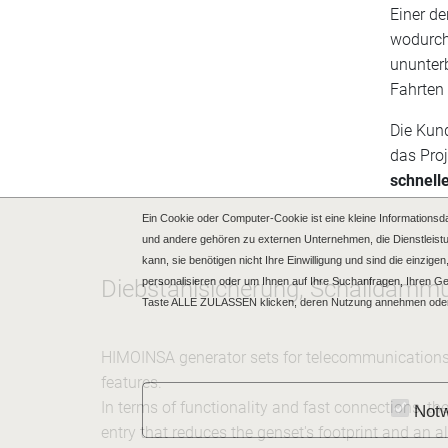
Einer de
wodurch
ununterb
Fahrten
Die Kun
das Proj
schnelle
Ein Cookie oder Computer-Cookie ist eine kleine Informationsd
und andere gehören zu externen Unternehmen, die Dienstleistu
kann, sie benötigen nicht Ihre Einwilligung und sind die einzi
personalisieren oder um Ihnen auf Ihre Suchanfragen, Ihren 
Diebstahlsicherung, Schalldämm
Taste ALLE ZULASSEN klicken, deren Nutzung annehmen oder
HIMOINSA generator sets for telecommunications h
features.
In terms of functionality and fast connections, th
Notw
entry that reduces the genset's footprint and an a