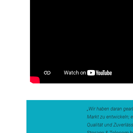
„Wir haben daran gea
Markt zu entwickeln; 
Qualität und Zuverläss
Storage & Telecom 