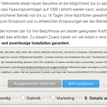
r Mehrwerte dieser neuen Baureihe ist die Möglichkeit, bis zu 
 das Fassungsvermögen auf 1000 l erhöht werden kann, wodurch 
rochener Betrieb von bis zu 16 Tagen ohne Nachfüllen gewährleis
 zum Einsatzort und zu erheblichen Einsparungen bei den Betri
den können den für ihre Bedürfnisse am besten geeigneten Kraft
ekt dies erfordert. Zu diesem Zweck haben wir viel Arbeit in eine
 und zuverlässige Installation garantiert.
atei, die jedes Mal, wenn Sie unsere Website besuchen, auf Ihrem Computer, Smartphone ode
ngen für unsere Website bereitstellen. Cookies können verschiedener Art sein: Technische 
gen, die standardmäßig aktiviert sind. Die restlichen Cookies werden dazu verwendet, unsere 
Geschmack und Ihre persönlichen Interessen zugeschnittene Werbeanzeigen anzeigen zu kön
ung und
Schnellanschlüsse
 ablehnen, indem Sie die einzelnen Cookies und dann die Taste AUSGEWÄHLTE ZULASSEN
ave been designed with anti-theft bolts, security locks and pro
ey have two incorporated distribution cable entries that provide 
endig
Statistik
Marketing
Details 
lternative lower side entry to facilitate connections. One versio