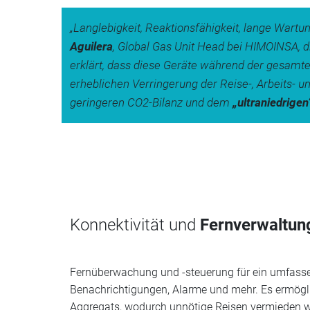
„Langlebigkeit, Reaktionsfähigkeit, lange Wartun
Aguilera
, Global Gas Unit Head bei HIMOINSA, 
erklärt, dass diese Geräte während der gesam
erheblichen Verringerung der Reise-, Arbeits- u
geringeren CO2-Bilanz und dem
„ultraniedrige
Konnektivität und
Fernverwaltun
Fernüberwachung und -steuerung für ein umfass
Benachrichtigungen, Alarme und mehr. Es ermögli
Aggregats, wodurch unnötige Reisen vermieden 