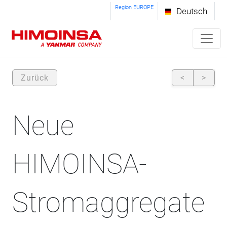
Region EUROPE
Deutsch
Zurück
<
>
Neue
HIMOINSA-
Stromaggregate