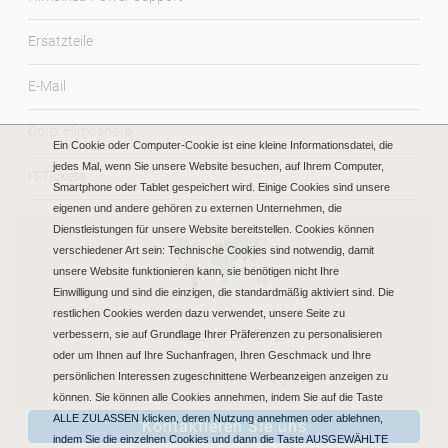
Ersatzteile
E-Mail
Corp. Himoshare
Ein Cookie oder Computer-Cookie ist eine kleine Informationsdatei, die
jedes Mal, wenn Sie unsere Website besuchen, auf Ihrem Computer,
IT-Tickets
Smartphone oder Tablet gespeichert wird. Einige Cookies sind unsere
eigenen und andere gehören zu externen Unternehmen, die
Dienstleistungen für unsere Website bereitstellen. Cookies können
verschiedener Art sein: Technische Cookies sind notwendig, damit
unsere Website funktionieren kann, sie benötigen nicht Ihre
Einwilligung und sind die einzigen, die standardmäßig aktiviert sind. Die
restlichen Cookies werden dazu verwendet, unsere Seite zu
Region EUROPE
verbessern, sie auf Grundlage Ihrer Präferenzen zu personalisieren
oder um Ihnen auf Ihre Suchanfragen, Ihren Geschmack und Ihre
Wählen Sie Ihre Region
persönlichen Interessen zugeschnittene Werbeanzeigen anzeigen zu
können. Sie können alle Cookies annehmen, indem Sie auf die Taste
ALLE ZULASSEN klicken, deren Nutzung annehmen oder ablehnen,
Kontaktieren Sie uns
indem Sie die einzelnen Cookies und dann die Taste AUSGEWÄHLTE